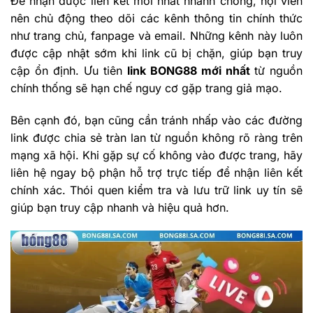
Để nhận được liên kết mới nhất nhanh chóng, hội viên
nên chủ động theo dõi các kênh thông tin chính thức
như trang chủ, fanpage và email. Những kênh này luôn
được cập nhật sớm khi link cũ bị chặn, giúp bạn truy
cập ổn định. Ưu tiên
link BONG88 mới nhất
từ nguồn
chính thống sẽ hạn chế nguy cơ gặp trang giả mạo.
Bên cạnh đó, bạn cũng cần tránh nhấp vào các đường
link được chia sẻ tràn lan từ nguồn không rõ ràng trên
mạng xã hội. Khi gặp sự cố không vào được trang, hãy
liên hệ ngay bộ phận hỗ trợ trực tiếp để nhận liên kết
chính xác. Thói quen kiểm tra và lưu trữ link uy tín sẽ
giúp bạn truy cập nhanh và hiệu quả hơn.