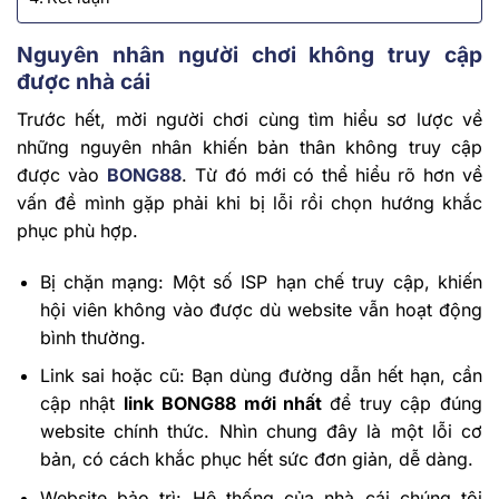
Nguyên nhân người chơi không truy cập
được nhà cái
Trước hết, mời người chơi cùng tìm hiểu sơ lược về
những nguyên nhân khiến bản thân không truy cập
được vào
BONG88
. Từ đó mới có thể hiểu rõ hơn về
vấn đề mình gặp phải khi bị lỗi rồi chọn hướng khắc
phục phù hợp.
Bị chặn mạng: Một số ISP hạn chế truy cập, khiến
hội viên không vào được dù website vẫn hoạt động
bình thường.
Link sai hoặc cũ: Bạn dùng đường dẫn hết hạn, cần
cập nhật
link BONG88 mới nhất
để truy cập đúng
website chính thức. Nhìn chung đây là một lỗi cơ
bản, có cách khắc phục hết sức đơn giản, dễ dàng.
Website bảo trì: Hệ thống của nhà cái chúng tôi