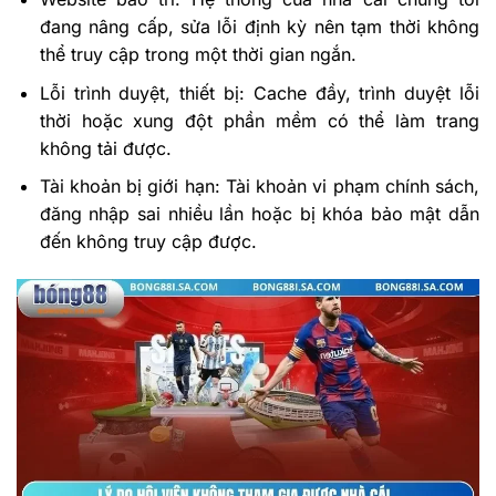
đang nâng cấp, sửa lỗi định kỳ nên tạm thời không
thể truy cập trong một thời gian ngắn.
Lỗi trình duyệt, thiết bị: Cache đầy, trình duyệt lỗi
thời hoặc xung đột phần mềm có thể làm trang
không tải được.
Tài khoản bị giới hạn: Tài khoản vi phạm chính sách,
đăng nhập sai nhiều lần hoặc bị khóa bảo mật dẫn
đến không truy cập được.