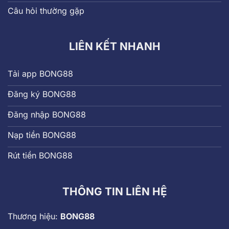
Câu hỏi thường gặp
LIÊN KẾT NHANH
Tải app BONG88
Đăng ký BONG88
Đăng nhập BONG88
Nạp tiền BONG88
Rút tiền BONG88
THÔNG TIN LIÊN HỆ
Thương hiệu:
BONG88