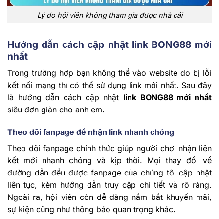
Lý do hội viên không tham gia được nhà cái
Hướng dẫn cách cập nhật link BONG88 mới
nhất
Trong trường hợp bạn không thể vào website do bị lỗi
kết nối mạng thì có thể sử dụng link mới nhất. Sau đây
là hướng dẫn cách cập nhật
link BONG88 mới nhất
siêu đơn giản cho anh em.
Theo dõi fanpage để nhận link nhanh chóng
Theo dõi fanpage chính thức giúp người chơi nhận liên
kết mới nhanh chóng và kịp thời. Mọi thay đổi về
đường dẫn đều được fanpage của chúng tôi cập nhật
liên tục, kèm hướng dẫn truy cập chi tiết và rõ ràng.
Ngoài ra, hội viên còn dễ dàng nắm bắt khuyến mãi,
sự kiện cũng như thông báo quan trọng khác.