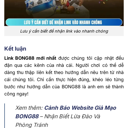
Lưu ý cần biết để nhận link vào nhanh chóng
Kết luận
Link BONG88 mới nhất
được chúng tôi cập nhật đều
đặn qua các kênh của nhà cái. Người chơi có thể dễ
dàng thu thập liên kết theo hướng dẫn nêu trên từ nhà
cái chúng tôi. Chỉ cần thực hiện đúng, khéo léo từng
bước như hướng dẫn của BONG88 là anh em sẽ thành
công ngay!
Xem thêm:
Cảnh Báo Website Giả Mạo
BONG88
– Nhận Biết Lừa Đảo Và
Phòng Tránh