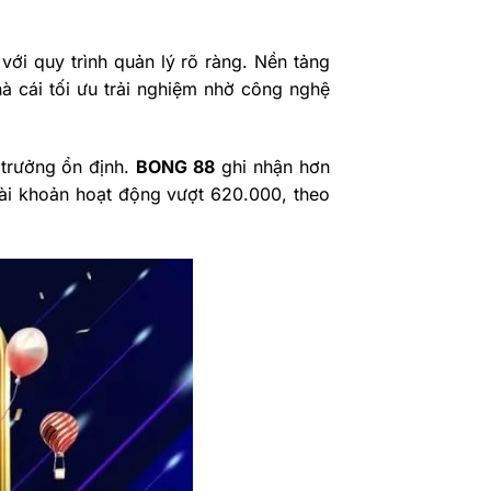
ới quy trình quản lý rõ ràng. Nền tảng
Nhà cái tối ưu trải nghiệm nhờ công nghệ
 trưởng ổn định.
BONG 88
ghi nhận hơn
 tài khoản hoạt động vượt 620.000, theo