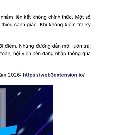
nhầm liên kết không chính thức. Một số
thiếu cảnh giác. Khi không kiểm tra kỹ
hời điểm. Những đường dẫn mới luôn trải
 toàn, hội viên nên đăng nhập thông qua
 năm 2026:
https://web3extension.io/