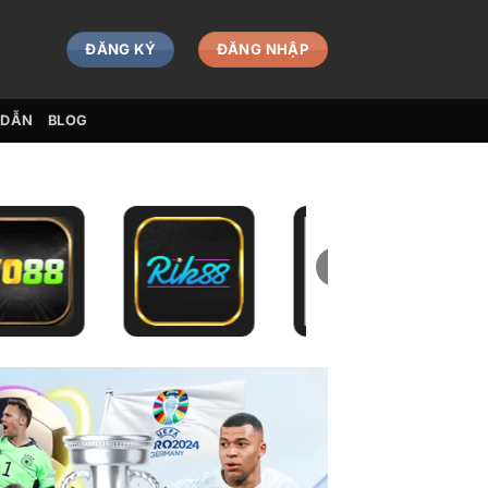
ĐĂNG KÝ
ĐĂNG NHẬP
 DẪN
BLOG