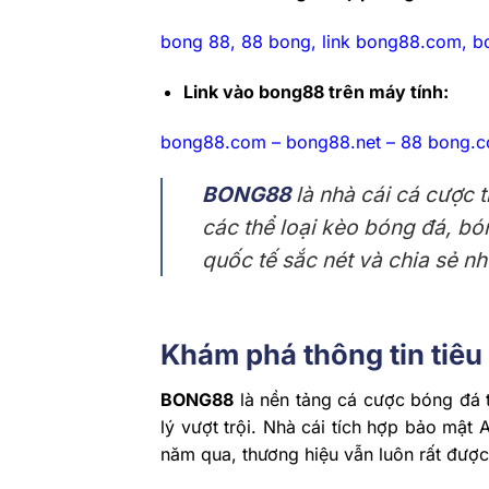
bong 88, 88 bong, link bong88.com, bo
Link vào bong88 trên máy tính:
bong88.com – bong88.net – 88 bong.c
BONG88
là nhà cái cá cược t
các thể loại kèo bóng đá, bóng
quốc tế sắc nét và chia sẻ n
Khám phá thông tin tiê
BONG88
là nền tảng cá cược bóng đá t
lý vượt trội. Nhà cái tích hợp bảo mật
năm qua, thương hiệu vẫn luôn rất được