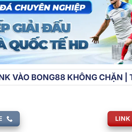
 LINK VÀO BONG88 KHÔNG CHẶN |
E
LINK