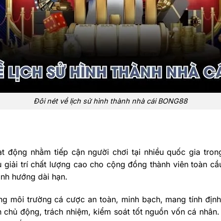
Đôi nét về lịch sử hình thành nhà cái BONG88
t động nhằm tiếp cận người chơi tại nhiều quốc gia tron
 giải trí chất lượng cao cho cộng đồng thành viên toàn cầu.
định hướng dài hạn.
ng môi trường cá cược an toàn, minh bạch, mang tính địn
hần chủ động, trách nhiệm, kiểm soát tốt nguồn vốn cá nhân