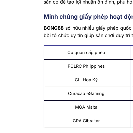
sẵn có để tạo lợi nhuận ổn định, phù hợ
Minh chứng giấy phép hoạt đ
BONG88
sở hữu nhiều giấy phép quốc 
bởi tổ chức uy tín giúp sân chơi duy trì
Cơ quan cấp phép
FCLRC Philippines
GLI Hoa Kỳ
Curacao eGaming
MGA Malta
GRA Gibraltar