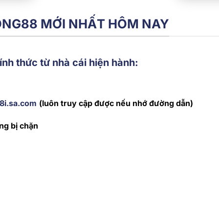
ONG88 MỚI NHẤT HÔM NAY
nh thức từ nhà cái hiện hành:
8i.sa.com
(luôn truy cập được nếu nhớ đường dẫn)
ng bị chặn