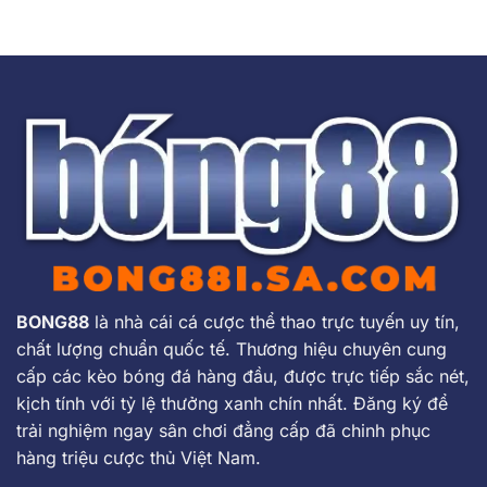
–
Đá
đấu
WC
Jordan
2026:
vs
Ngáng
Argentina
đường
–
Selecao
WC
2026:
Bảo
toàn
lực
lượng!
BONG88
là nhà cái cá cược thể thao trực tuyến uy tín,
chất lượng chuẩn quốc tế. Thương hiệu chuyên cung
cấp các kèo bóng đá hàng đầu, được trực tiếp sắc nét,
kịch tính với tỷ lệ thưởng xanh chín nhất. Đăng ký để
trải nghiệm ngay sân chơi đẳng cấp đã chinh phục
hàng triệu cược thủ Việt Nam.