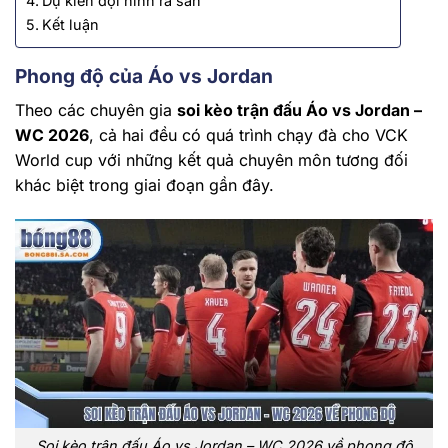
Dự kiến đội hình ra sân
Kết luận
Phong độ của Áo vs Jordan
Theo các chuyên gia
soi kèo trận đấu Áo vs Jordan –
WC 2026
, cả hai đều có quá trình chạy đà cho VCK
World cup với những kết quả chuyên môn tương đối
khác biệt trong giai đoạn gần đây.
Soi kèo trận đấu Áo vs Jordan – WC 2026 về phong độ