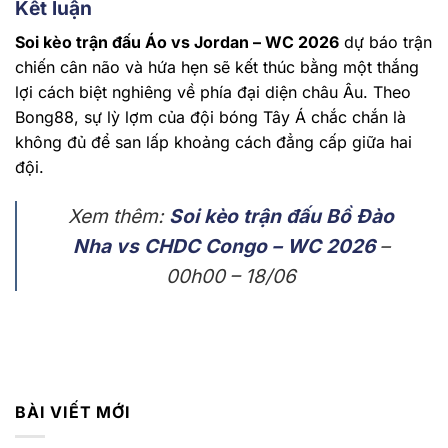
Kết luận
Soi kèo trận đấu Áo vs Jordan – WC 2026
dự báo trận
chiến cân não và hứa hẹn sẽ kết thúc bằng một thắng
lợi cách biệt nghiêng về phía đại diện châu Âu. Theo
Bong88, sự lỳ lợm của đội bóng Tây Á chắc chắn là
không đủ để san lấp khoảng cách đẳng cấp giữa hai
đội.
Xem thêm:
Soi kèo trận đấu Bồ Đào
Nha vs CHDC Congo – WC 2026
–
00h00 – 18/06
BÀI VIẾT MỚI