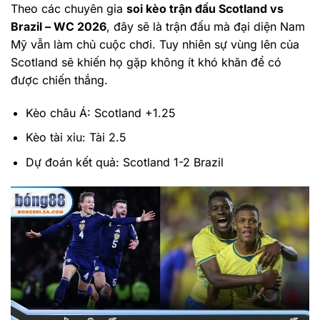
Theo các chuyên gia
soi kèo trận đấu Scotland vs
Brazil – WC 2026
, đây sẽ là trận đấu mà đại diện Nam
Mỹ vẫn làm chủ cuộc chơi. Tuy nhiên sự vùng lên của
Scotland sẽ khiến họ gặp không ít khó khăn để có
được chiến thắng.
Kèo châu Á: Scotland +1.25
Kèo tài xỉu: Tài 2.5
Dự đoán kết quả: Scotland 1-2 Brazil