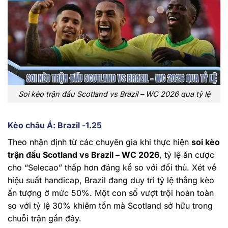
Soi kèo trận đấu Scotland vs Brazil – WC 2026 qua tỷ lệ
Kèo châu Á: Brazil -1.25
Theo nhận định từ các chuyên gia khi thực hiện
soi kèo
trận đấu Scotland vs Brazil – WC 2026
, tỷ lệ ăn cược
cho “Selecao” thấp hơn đáng kể so với đối thủ. Xét về
hiệu suất handicap, Brazil đang duy trì tỷ lệ thắng kèo
ấn tượng ở mức 50%. Một con số vượt trội hoàn toàn
so với tỷ lệ 30% khiêm tốn mà Scotland sở hữu trong
chuỗi trận gần đây.