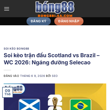
Bỏ
qua
nội
dung
ĐĂNG KÝ
ĐĂNG NHẬP
SOI KÈO BONG88
Soi kèo trận đấu Scotland vs Brazil –
WC 2026: Ngáng đường Selecao
ĐĂNG VÀO
THÁNG 6 9, 2026
BỞI
SEO
09
Th6