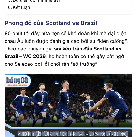
Kết luận
Phong độ của Scotland vs Brazil
90 phút tới đây hứa hẹn sẽ khó đoán khi mà đại diện
châu Âu luôn được đánh giá cao bởi sự “kiên cường”.
Theo các chuyên gia
soi kèo trận đấu Scotland vs
Brazil – WC 2026
, họ hoàn toàn có thể gây bất ngờ
cho Selecao bởi lối chơi rắn “sở trường”!