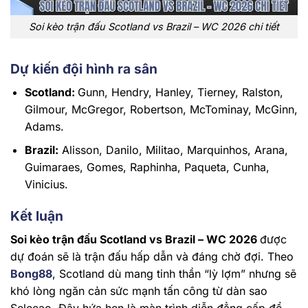
Soi kèo trận đấu Scotland vs Brazil – WC 2026 chi tiết
Dự kiến đội hình ra sân
Scotland:
Gunn, Hendry, Hanley, Tierney, Ralston,
Gilmour, McGregor, Robertson, McTominay, McGinn,
Adams.
Brazil:
Alisson, Danilo, Militao, Marquinhos, Arana,
Guimaraes, Gomes, Raphinha, Paqueta, Cunha,
Vinicius.
Kết luận
Soi kèo trận đấu Scotland vs Brazil – WC 2026
được
dự đoán sẽ là trận đấu hấp dẫn và đáng chờ đợi. Theo
Bong88
, Scotland dù mang tinh thần “lỳ lợm” nhưng sẽ
khó lòng ngăn cản sức mạnh tấn công từ dàn sao
Selecao. Đây hứa hẹn là màn trình diễn đẳng cấp để