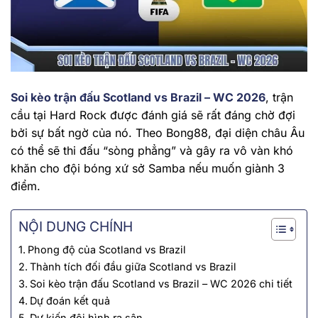
Soi kèo trận đấu Scotland vs Brazil – WC 2026
, trận
cầu tại Hard Rock được đánh giá sẽ rất đáng chờ đợi
bởi sự bất ngờ của nó. Theo Bong88, đại diện châu Âu
có thể sẽ thi đấu “sòng phẳng” và gây ra vô vàn khó
khăn cho đội bóng xứ sở Samba nếu muốn giành 3
điểm.
NỘI DUNG CHÍNH
Phong độ của Scotland vs Brazil
Thành tích đối đầu giữa Scotland vs Brazil
Soi kèo trận đấu Scotland vs Brazil – WC 2026 chi tiết
Dự đoán kết quả
Dự kiến đội hình ra sân