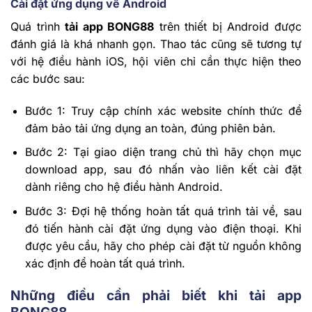
Cài đặt ứng dụng về Android
Quá trình
tải app BONG88
trên thiết bị Android được
đánh giá là khá nhanh gọn. Thao tác cũng sẽ tương tự
với hệ điều hành iOS, hội viên chỉ cần thực hiện theo
các bước sau:
Bước 1: Truy cập chính xác website chính thức để
đảm bảo tải ứng dụng an toàn, đúng phiên bản.
Bước 2: Tại giao diện trang chủ thì hãy chọn mục
download app, sau đó nhấn vào liên kết cài đặt
dành riêng cho hệ điều hành Android.
Bước 3: Đợi hệ thống hoàn tất quá trình tải về, sau
đó tiến hành cài đặt ứng dụng vào điện thoại. Khi
được yêu cầu, hãy cho phép cài đặt từ nguồn không
xác định để hoàn tất quá trình.
Những điều cần phải biết khi tải app
BONG88