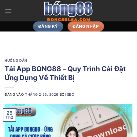
Bỏ
qua
nội
dung
ĐĂNG KÝ
ĐĂNG NHẬP
HƯỚNG DẪN
Tải App BONG88 – Quy Trình Cài Đặt
Ứng Dụng Về Thiết Bị
ĐĂNG VÀO
THÁNG 2 25, 2026
BỞI
SEO
25
Th2