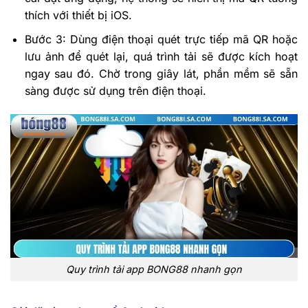
thích với thiết bị iOS.
Bước 3: Dùng điện thoại quét trực tiếp mã QR hoặc
lưu ảnh để quét lại, quá trình tải sẽ được kích hoạt
ngay sau đó. Chờ trong giây lát, phần mềm sẽ sẵn
sàng được sử dụng trên điện thoại.
Quy trình tải app BONG88 nhanh gọn