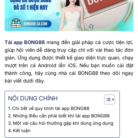
Tải app BONG88
mang đến giải pháp cá cược tiện lợi,
giúp hội viên dễ dàng truy cập chỉ với vài thao tác đơn
giản. Ứng dụng được thiết kế giao diện trực quan, chạy
mượt trên cả Android lẫn iOS. Nếu bạn muốn cài đặt
thành công, hãy cùng nhà cái BONG88 theo dõi ngay
bài viết dưới đây.
NỘI DUNG CHÍNH
Chi tiết về quy trình tải app BONG88
Những điều cần phải biết khi tải app BONG88
Một vài câu hỏi thường gặp khi dùng ứng dụng
Kết luận