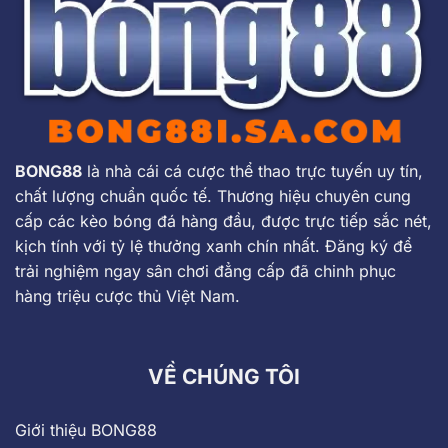
Bảo
toàn
lực
lượng!
BONG88
là nhà cái cá cược thể thao trực tuyến uy tín,
chất lượng chuẩn quốc tế. Thương hiệu chuyên cung
cấp các kèo bóng đá hàng đầu, được trực tiếp sắc nét,
kịch tính với tỷ lệ thưởng xanh chín nhất. Đăng ký để
trải nghiệm ngay sân chơi đẳng cấp đã chinh phục
hàng triệu cược thủ Việt Nam.
VỀ CHÚNG TÔI
Giới thiệu BONG88