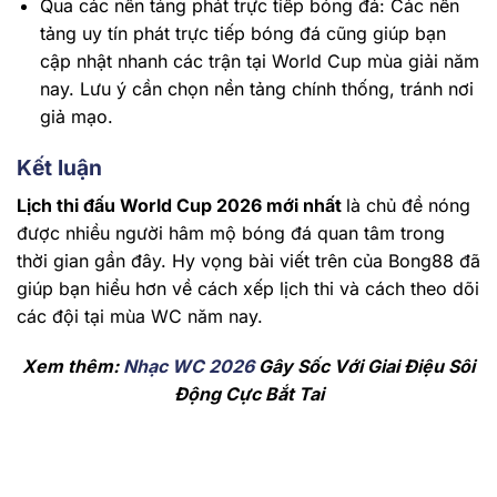
Qua các nền tảng phát trực tiếp bóng đá: Các nền
tảng uy tín phát trực tiếp bóng đá cũng giúp bạn
cập nhật nhanh các trận tại World Cup mùa giải năm
nay. Lưu ý cần chọn nền tảng chính thống, tránh nơi
giả mạo.
Kết luận
Lịch thi đấu World Cup 2026 mới nhất
là chủ đề nóng
được nhiều người hâm mộ bóng đá quan tâm trong
thời gian gần đây. Hy vọng bài viết trên của Bong88 đã
giúp bạn hiểu hơn về cách xếp lịch thi và cách theo dõi
các đội tại mùa WC năm nay.
Xem thêm:
Nhạc WC 2026
Gây Sốc Với Giai Điệu Sôi
Động Cực Bắt Tai