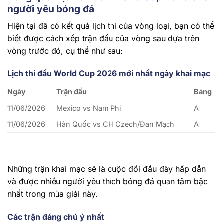
người yêu bóng đá
Hiện tại đã có kết quả lịch thi của vòng loại, bạn có thể
biết được cách xếp trận đấu của vòng sau dựa trên
vòng trước đó, cụ thể như sau:
Lịch thi đấu World Cup 2026 mới nhất ngày khai mạc
Ngày
Trận đấu
Bảng
11/06/2026
Mexico vs Nam Phi
A
11/06/2026
Hàn Quốc vs CH Czech/Đan Mạch
A
Những trận khai mạc sẽ là cuộc đối đầu đầy hấp dẫn
và được nhiều người yêu thích bóng đá quan tâm bậc
nhất trong mùa giải này.
Các trận đáng chú ý nhất