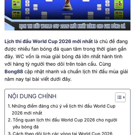
Lịch thi đấu World Cup 2026 mới nhất
là chủ đề đang
được nhiều fan bóng đá quan tâm trong thời gian gần
đây. WC vốn là mùa giải bóng đá lớn nhất hành tinh
với hàng tỷ người theo dõi trên toàn cầu. Cùng
Bong88
cập nhật nhanh và chuẩn lịch thi đấu mùa giải
năm nay tại bài viết dưới đây.
NỘI DUNG CHÍNH
Những điểm đáng chú ý về lịch thi đấu World Cup
2026 mới nhất
Tổng quan lịch thi đấu World Cup 2026 cho người
yêu bóng đá
Cách theo dõi lịch các vòng tại World Cup 2026