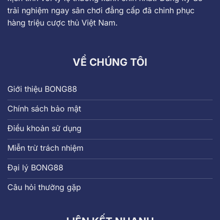
trải nghiệm ngay sân chơi đẳng cấp đã chinh phục
hàng triệu cược thủ Việt Nam.
VỀ CHÚNG TÔI
Giới thiệu BONG88
Chính sách bảo mật
Điều khoản sử dụng
Miễn trừ trách nhiệm
Đại lý BONG88
Câu hỏi thường gặp