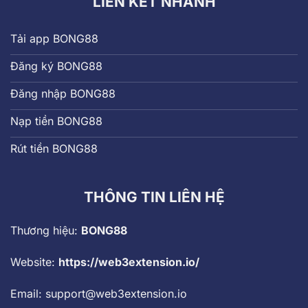
LIÊN KẾT NHANH
Tải app BONG88
Đăng ký BONG88
Đăng nhập BONG88
Nạp tiền BONG88
Rút tiền BONG88
THÔNG TIN LIÊN HỆ
Thương hiệu:
BONG88
Website:
https://web3extension.io/
Email:
support@web3extension.io