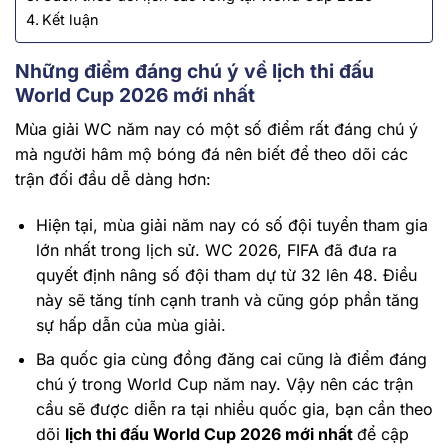
Kết luận
Những điểm đáng chú ý về lịch thi đấu
World Cup 2026 mới nhất
Mùa giải WC năm nay có một số điểm rất đáng chú ý
mà người hâm mộ bóng đá nên biết để theo dõi các
trận đối đầu dễ dàng hơn:
Hiện tại, mùa giải năm nay có số đội tuyển tham gia
lớn nhất trong lịch sử. WC 2026, FIFA đã đưa ra
quyết định nâng số đội tham dự từ 32 lên 48. Điều
này sẽ tăng tính cạnh tranh và cũng góp phần tăng
sự hấp dẫn của mùa giải.
Ba quốc gia cùng đồng đăng cai cũng là điểm đáng
chú ý trong World Cup năm nay. Vậy nên các trận
cầu sẽ được diễn ra tại nhiều quốc gia, bạn cần theo
dõi
lịch thi đấu World Cup 2026 mới nhất
để cập