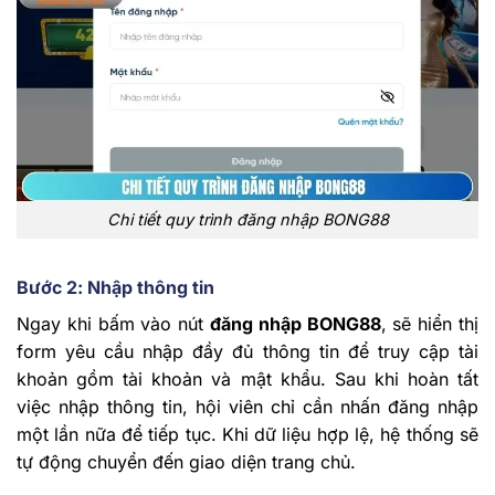
Chi tiết quy trình đăng nhập BONG88
Bước 2: Nhập thông tin
Ngay khi bấm vào nút
đăng nhập BONG88
, sẽ hiển thị
form yêu cầu nhập đầy đủ thông tin để truy cập tài
khoản gồm tài khoản và mật khẩu. Sau khi hoàn tất
việc nhập thông tin, hội viên chỉ cần nhấn đăng nhập
một lần nữa để tiếp tục. Khi dữ liệu hợp lệ, hệ thống sẽ
tự động chuyển đến giao diện trang chủ.