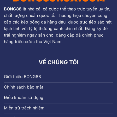
BONG88
là nhà cái cá cược thể thao trực tuyến uy tín,
chất lượng chuẩn quốc tế. Thương hiệu chuyên cung
cấp các kèo bóng đá hàng đầu, được trực tiếp sắc nét,
kịch tính với tỷ lệ thưởng xanh chín nhất. Đăng ký để
trải nghiệm ngay sân chơi đẳng cấp đã chinh phục
hàng triệu cược thủ Việt Nam.
VỀ CHÚNG TÔI
Giới thiệu BONG88
Chính sách bảo mật
Điều khoản sử dụng
Miễn trừ trách nhiệm