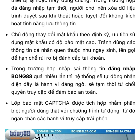
thiết bị lạ hoặc máy dùng chung. Trong trường hợp
đã đăng nhập tạm thời, người chơi nên xóa dữ liệu
trình duyệt sau khi thoát hoặc tuyệt đối không kích
hoạt tính năng lưu thông tin.
Chủ động thay đổi mật khẩu theo định kỳ, ưu tiên sử
dụng mật khẩu có độ bảo mật cao. Tránh dùng các
thông tin cá nhân quen thuộc như ngày sinh, tên gọi
để hạn chế rủi ro bị đánh cắp tài khoản.
Trong trường hợp nhập sai thông tin
đăng nhập
BONG88
quá nhiều lần thì hệ thống sẽ tự động nhận
diện đây là hành vi đáng ngờ, sẽ tạm thời từ chối
quyền truy cập để đảm bảo an toàn.
Lớp bảo mật CAPTCHA được tích hợp nhằm phân
biệt người dùng thật với chương trình tự động, từ đó
ngăn chặn các hành vi truy cập trái phép.