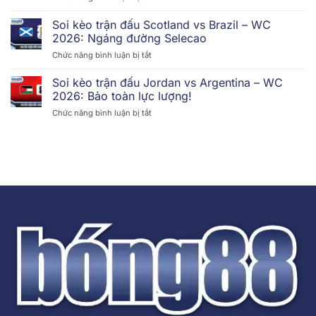
Cùng
Lịch
Với
Brazil
Thi
Soi kèo trận đấu Scotland vs Brazil – WC
Giai
Tỏa
Đấu
Điệu
2026: Ngáng đường Selecao
Sáng
World
Sôi
Chức năng bình luận bị tắt
ở
Cup
Động
Soi
2026
Cực
kèo
Soi kèo trận đấu Jordan vs Argentina – WC
Mới
Bắt
trận
Nhất
2026: Bảo toàn lực lượng!
Tai
đấu
Dành
Chức năng bình luận bị tắt
ở
Scotland
Cho
Soi
vs
Fan
kèo
Brazil
Bóng
trận
–
Đá
đấu
WC
Jordan
2026:
vs
Ngáng
Argentina
đường
–
Selecao
WC
2026:
Bảo
toàn
lực
lượng!