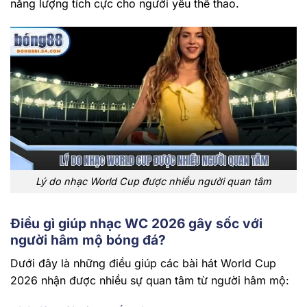
năng lượng tích cực cho người yêu thể thao.
Lý do nhạc World Cup được nhiều người quan tâm
Điều gì giúp nhạc WC 2026 gây sốc với
người hâm mộ bóng đá?
Dưới đây là những điều giúp các bài hát World Cup
2026 nhận được nhiều sự quan tâm từ người hâm mộ: