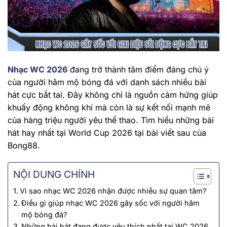
Nhạc WC 2026
đang trở thành tâm điểm đáng chú ý
của người hâm mộ bóng đá với danh sách nhiều bài
hát cực bắt tai. Đây không chỉ là nguồn cảm hứng giúp
khuấy động không khí mà còn là sự kết nối mạnh mẽ
của hàng triệu người yêu thể thao. Tìm hiểu những bài
hát hay nhất tại World Cup 2026 tại bài viết sau của
Bong88.
NỘI DUNG CHÍNH
Vì sao nhạc WC 2026 nhận được nhiều sự quan tâm?
Điều gì giúp nhạc WC 2026 gây sốc với người hâm
mộ bóng đá?
Những bài hát đang được yêu thích nhất tại WC 2026