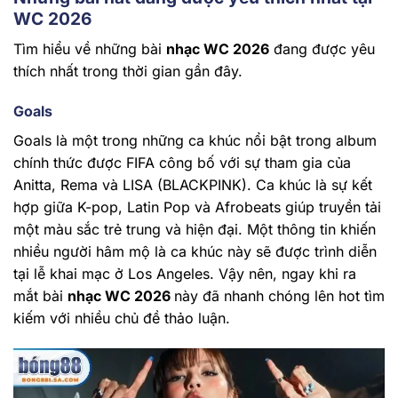
WC 2026
Tìm hiểu về những bài
nhạc WC 2026
đang được yêu
thích nhất trong thời gian gần đây.
Goals
Goals là một trong những ca khúc nổi bật trong album
chính thức được FIFA công bố với sự tham gia của
Anitta, Rema và LISA (BLACKPINK). Ca khúc là sự kết
hợp giữa K-pop, Latin Pop và Afrobeats giúp truyền tải
một màu sắc trẻ trung và hiện đại. Một thông tin khiến
nhiều người hâm mộ là ca khúc này sẽ được trình diễn
tại lễ khai mạc ở Los Angeles. Vậy nên, ngay khi ra
mắt bài
nhạc WC 2026
này đã nhanh chóng lên hot tìm
kiếm với nhiều chủ đề thảo luận.