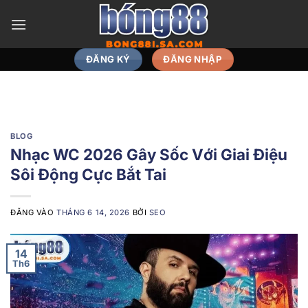
Bỏ
qua
nội
dung
ĐĂNG KÝ
ĐĂNG NHẬP
BLOG
Nhạc WC 2026 Gây Sốc Với Giai Điệu
Sôi Động Cực Bắt Tai
ĐĂNG VÀO
THÁNG 6 14, 2026
BỞI
SEO
14
Th6