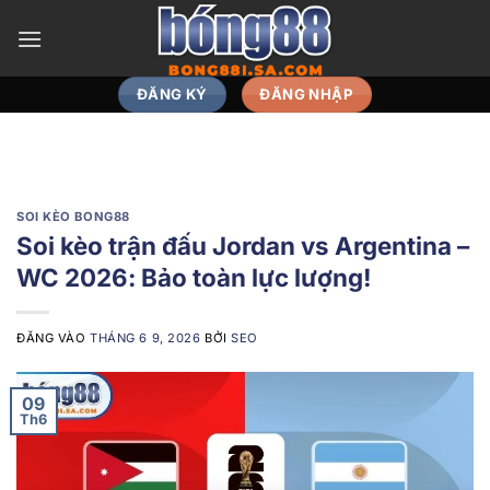
Bỏ
qua
nội
dung
ĐĂNG KÝ
ĐĂNG NHẬP
SOI KÈO BONG88
Soi kèo trận đấu Jordan vs Argentina –
WC 2026: Bảo toàn lực lượng!
ĐĂNG VÀO
THÁNG 6 9, 2026
BỞI
SEO
09
Th6