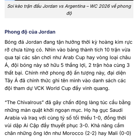
Soi kèo trận đấu Jordan vs Argentina – WC 2026 về phong
độ
Phong độ của Jordan
Bóng đá Jordan đang tận hưởng thời kỳ hoàng kim rực
rỡ chưa từng có. Nhìn vào bảng thành tích 10 trận vừa
qua tại các sân chơi như Arab Cup hay vòng loại châu
Á, đội bóng này sở hữu 5 thắng lợi, 2 trận hòa cùng 3
thất bại. Chính nhờ phong độ ấn tượng này, đại diện
Tây Á đã chính thức ghi tên mình vào danh sách các
đội tham dự VCK World Cup đầy vinh quang.
“The Chivalrous” đã gây chấn động làng túc cầu bằng
những màn quật khởi ngoạn mục. Họ hạ gục Saudi
Arabia và Iraq với cùng tỷ số tối thiểu 1-0, đồng thời
vùi dập Ai Cập đầy thuyết phục 3-0. Khả năng cầm
chân những ông lớn như Morocco (2-2) hay Mali (0-0)