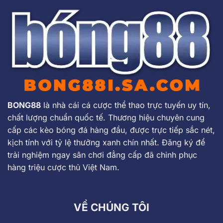
Selecao
WC
2026:
Bảo
toàn
lực
lượng!
BONG88
là nhà cái cá cược thể thao trực tuyến uy tín,
chất lượng chuẩn quốc tế. Thương hiệu chuyên cung
cấp các kèo bóng đá hàng đầu, được trực tiếp sắc nét,
kịch tính với tỷ lệ thưởng xanh chín nhất. Đăng ký để
trải nghiệm ngay sân chơi đẳng cấp đã chinh phục
hàng triệu cược thủ Việt Nam.
VỀ CHÚNG TÔI