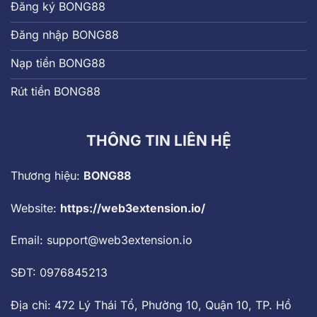
Đăng ký BONG88
Đăng nhập BONG88
Nạp tiền BONG88
Rút tiền BONG88
THÔNG TIN LIÊN HỆ
Thương hiệu:
BONG88
Website:
https://web3extension.io/
Email:
support@web3extension.io
SĐT:
0976845213
Địa chỉ: 472 Lý Thái Tổ, Phường 10, Quận 10, TP. Hồ