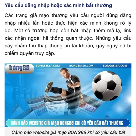
Yêu cầu đăng nhập hoặc xác minh bất thường
Các trang giả mạo thường yêu cầu người dùng đăng
nhập nhiều lần hoặc thực hiện xác minh không rõ lý
do. Một số trường hợp còn bắt nhập thêm mã lạ, link
xác nhận ngoài hệ thống quen thuộc. Những yêu cầu
này nhằm thu thập thông tin tài khoản, gây nguy cơ bị
chiếm quyền truy cập.
Cảnh báo website giả mạo BONG88 khi có yêu cầu bất