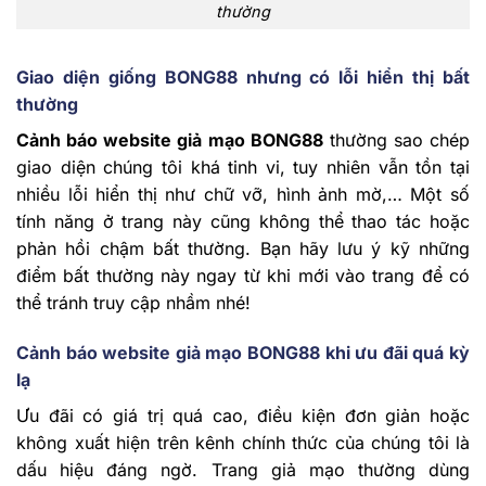
thường
Giao diện giống BONG88 nhưng có lỗi hiển thị bất
thường
Cảnh báo website giả mạo BONG88
thường sao chép
giao diện chúng tôi khá tinh vi, tuy nhiên vẫn tồn tại
nhiều lỗi hiển thị như chữ vỡ, hình ảnh mờ,… Một số
tính năng ở trang này cũng không thể thao tác hoặc
phản hồi chậm bất thường. Bạn hãy lưu ý kỹ những
điểm bất thường này ngay từ khi mới vào trang để có
thể tránh truy cập nhầm nhé!
Cảnh báo website giả mạo BONG88 khi ưu đãi quá kỳ
lạ
Ưu đãi có giá trị quá cao, điều kiện đơn giản hoặc
không xuất hiện trên kênh chính thức của chúng tôi là
dấu hiệu đáng ngờ. Trang giả mạo thường dùng