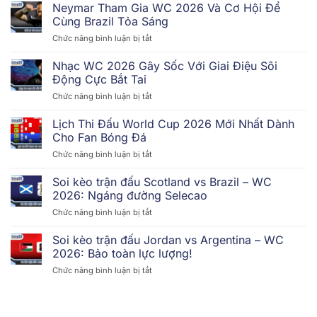
Neymar Tham Gia WC 2026 Và Cơ Hội Để
Cùng Brazil Tỏa Sáng
Chức năng bình luận bị tắt
ở
Neymar
Tham
Nhạc WC 2026 Gây Sốc Với Giai Điệu Sôi
Gia
Động Cực Bắt Tai
WC
Chức năng bình luận bị tắt
ở
2026
Nhạc
Và
WC
Lịch Thi Đấu World Cup 2026 Mới Nhất Dành
Cơ
2026
Hội
Cho Fan Bóng Đá
Gây
Để
Chức năng bình luận bị tắt
ở
Sốc
Cùng
Lịch
Với
Brazil
Thi
Soi kèo trận đấu Scotland vs Brazil – WC
Giai
Tỏa
Đấu
Điệu
2026: Ngáng đường Selecao
Sáng
World
Sôi
Chức năng bình luận bị tắt
ở
Cup
Động
Soi
2026
Cực
kèo
Soi kèo trận đấu Jordan vs Argentina – WC
Mới
Bắt
trận
Nhất
2026: Bảo toàn lực lượng!
Tai
đấu
Dành
Chức năng bình luận bị tắt
ở
Scotland
Cho
Soi
vs
Fan
kèo
Brazil
Bóng
trận
–
Đá