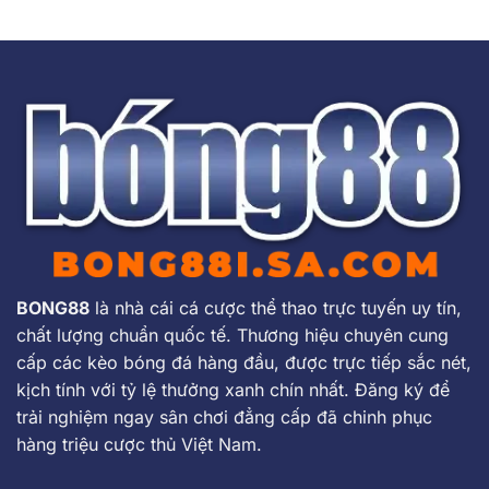
đấu
WC
Jordan
2026:
vs
Ngáng
Argentina
đường
–
Selecao
WC
2026:
Bảo
toàn
lực
lượng!
BONG88
là nhà cái cá cược thể thao trực tuyến uy tín,
chất lượng chuẩn quốc tế. Thương hiệu chuyên cung
cấp các kèo bóng đá hàng đầu, được trực tiếp sắc nét,
kịch tính với tỷ lệ thưởng xanh chín nhất. Đăng ký để
trải nghiệm ngay sân chơi đẳng cấp đã chinh phục
hàng triệu cược thủ Việt Nam.