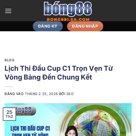
Bỏ
qua
nội
dung
ĐĂNG KÝ
ĐĂNG NHẬP
BLOG
Lịch Thi Đấu Cup C1 Trọn Vẹn Từ
Vòng Bảng Đến Chung Kết
ĐĂNG VÀO
THÁNG 2 25, 2026
BỞI
SEO
25
Th2