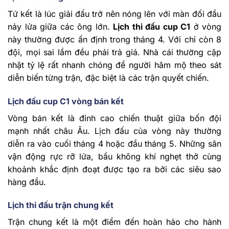
Tứ kết là lúc giải đấu trở nên nóng lên với màn đối đầu
nảy lửa giữa các ông lớn.
Lịch thi đấu cup C1
ở vòng
này thường được ấn định trong tháng 4. Với chỉ còn 8
đội, mọi sai lầm đều phải trả giá. Nhà cái thường cập
nhật tỷ lệ rất nhanh chóng để người hâm mộ theo sát
diễn biến từng trận, đặc biệt là các trận quyết chiến.
Lịch đấu cup C1 vòng bán kết
Vòng bán kết là đỉnh cao chiến thuật giữa bốn đội
mạnh nhất châu Âu. Lịch đấu của vòng này thường
diễn ra vào cuối tháng 4 hoặc đầu tháng 5. Những sân
vận động rực rỡ lửa, bầu không khí nghẹt thở cùng
khoảnh khắc định đoạt được tạo ra bởi các siêu sao
hàng đầu.
Lịch thi đấu trận chung kết
Trận chung kết là một điểm đến hoàn hảo cho hành