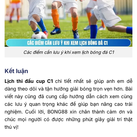
Các điểm cần lưu ý khi xem lịch bóng đá C1
Kết luận
Lịch thi đấu cup C1
chi tiết nhất sẽ giúp anh em dễ
dàng theo dõi và tận hưởng giải bóng trọn vẹn hơn. Bài
viết này cũng đã cung cấp hướng dẫn cách xem cùng
các lưu ý quan trọng khác để giúp bạn nâng cao trải
nghiệm. Cuối lời, BONG88 xin chân thành cảm ơn và
chúc mọi người có được những phút giây giải trí thật
thú vị!