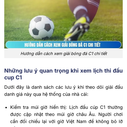
Hướng dẫn cách xem giải bóng đá C1 chi tiết
Những lưu ý quan trọng khi xem lịch thi đấu
cup C1
Dưới đây là danh sách các lưu ý khi theo dõi giải đấu
danh giá này qua hệ thống của nhà cái:
Kiểm tra múi giờ hiển thị: Lịch đấu cúp C1 thường
được cập nhật theo múi giờ châu Âu. Người chơi
cần đối chiếu lại với giờ Việt Nam để không bỏ lỡ