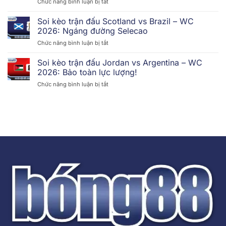
Chức năng bình luận bị tắt
ở
Sốc
Cùng
Lịch
Với
Brazil
Thi
Soi kèo trận đấu Scotland vs Brazil – WC
Giai
Tỏa
Đấu
Điệu
2026: Ngáng đường Selecao
Sáng
World
Sôi
Chức năng bình luận bị tắt
ở
Cup
Động
Soi
2026
Cực
kèo
Soi kèo trận đấu Jordan vs Argentina – WC
Mới
Bắt
trận
Nhất
2026: Bảo toàn lực lượng!
Tai
đấu
Dành
Chức năng bình luận bị tắt
ở
Scotland
Cho
Soi
vs
Fan
kèo
Brazil
Bóng
trận
–
Đá
đấu
WC
Jordan
2026:
vs
Ngáng
Argentina
đường
–
Selecao
WC
2026:
Bảo
toàn
lực
lượng!