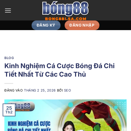
Bỏ
qua
nội
dung
ĐĂNG KÝ
ĐĂNG NHẬP
BLOG
Kinh Nghiệm Cá Cược Bóng Đá Chi
Tiết Nhất Từ Các Cao Thủ
ĐĂNG VÀO
THÁNG 2 25, 2026
BỞI
SEO
25
Th2