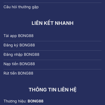
Câu hỏi thường gặp
LIÊN KẾT NHANH
Tải app BONG88
Đăng ký BONG88
Đăng nhập BONG88
Nạp tiền BONG88
Rút tiền BONG88
THÔNG TIN LIÊN HỆ
Thương hiệu:
BONG88