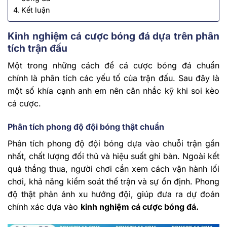
Kết luận
Kinh nghiệm cá cược bóng đá dựa trên phân
tích trận đấu
Một trong những cách để cá cược bóng đá chuẩn
chính là phân tích các yếu tố của trận đấu. Sau đây là
một số khía cạnh anh em nên cân nhắc kỹ khi soi kèo
cá cược.
Phân tích phong độ đội bóng thật chuẩn
Phân tích phong độ đội bóng dựa vào chuỗi trận gần
nhất, chất lượng đối thủ và hiệu suất ghi bàn. Ngoài kết
quả thắng thua, người chơi cần xem cách vận hành lối
chơi, khả năng kiểm soát thế trận và sự ổn định. Phong
độ thật phản ánh xu hướng đội, giúp đưa ra dự đoán
chính xác dựa vào
kinh nghiệm cá cược bóng đá.