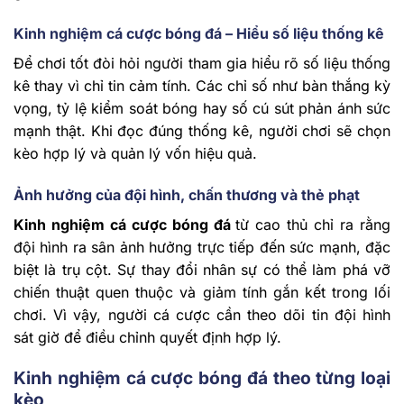
Kinh nghiệm cá cược bóng đá – Hiểu số liệu thống kê
Để chơi tốt đòi hỏi người tham gia hiểu rõ số liệu thống
kê thay vì chỉ tin cảm tính. Các chỉ số như bàn thắng kỳ
vọng, tỷ lệ kiểm soát bóng hay số cú sút phản ánh sức
mạnh thật. Khi đọc đúng thống kê, người chơi sẽ chọn
kèo hợp lý và quản lý vốn hiệu quả.
Ảnh hưởng của đội hình, chấn thương và thẻ phạt
Kinh nghiệm cá cược bóng đá
từ cao thủ chỉ ra rằng
đội hình ra sân ảnh hưởng trực tiếp đến sức mạnh, đặc
biệt là trụ cột. Sự thay đổi nhân sự có thể làm phá vỡ
chiến thuật quen thuộc và giảm tính gắn kết trong lối
chơi. Vì vậy, người cá cược cần theo dõi tin đội hình
sát giờ để điều chỉnh quyết định hợp lý.
Kinh nghiệm cá cược bóng đá theo từng loại
kèo