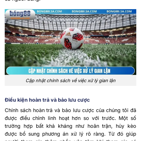
Cập nhật chính sách về việc xử lý gian lận
Điều kiện hoàn trả và bảo lưu cược
Chính sách hoàn trả và bảo lưu cược của chúng tôi đã
được điều chỉnh linh hoạt hơn so với trước. Một số
trường hợp bất khả kháng như hoãn trận, hủy kèo
được bổ sung phương án xử lý rõ ràng. Từ đó giúp