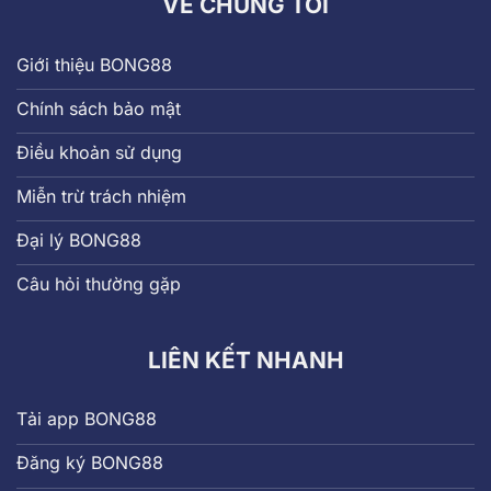
VỀ CHÚNG TÔI
Giới thiệu BONG88
Chính sách bảo mật
Điều khoản sử dụng
Miễn trừ trách nhiệm
Đại lý BONG88
Câu hỏi thường gặp
LIÊN KẾT NHANH
Tải app BONG88
Đăng ký BONG88