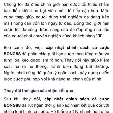
Chúng tôi đã điều chỉnh giới hạn cược tối thiểu nhằm
tạo điều kiện cho hội viên mới dễ tiếp cận hơn. Mức
cược thấp giúp người dùng trải nghiệm đa dạng kèo
mà không cần vốn lớn ngay từ đầu. Đồng thời giới hạn
cược tối đa cũng được nâng cấp để đáp ứng nhu cầu
của người chơi chuyên nghiệp cùng khách hàng VIP.
Bên cạnh đó, việc
cập nhật chính sách cá cược
BONG88
đã phân chia giới hạn cược theo từng môn và
từng loại kèo được làm rõ hơn. Thay đổi này giúp kiểm
soát rủi ro hệ thống, tránh biến động bất thường.
Người chơi cũng dễ quản lý ngân sách, xây dựng chiến
lược cược phù hợp với khả năng tài chính của mình.
Thay đổi thời gian xác nhận kết quả
Sau khi thay đổi,
cập nhật chính sách cá cược
BONG88
đã rút ngắn thời gian xác nhận kết quả đối với
nhiều loại hình cá cược. Hệ thống xử lý nhanh hơn giúp