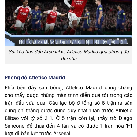
Soi kèo trận đấu Arsenal vs Atletico Madrid qua phong độ
đội nhà
Phong độ Atletico Madrid
Phía bên đây sân bóng, Atletico Madrid cũng chẳng
cho thấy được những màn trình diễn quá tốt trong các
trận đấu vừa qua. Câu lạc bộ ở tổng số 6 trận ra sân
cũng chỉ thắng được đúng duy nhất 1 lần trước Athletic
Bilbao với tỷ số 2-1. Ở 5 trận còn lại, thầy trò Diego
Simeone để thua đến 4 lần và có được 1 trận hòa 1-1
lượt đi bán kết trước Arsenal.