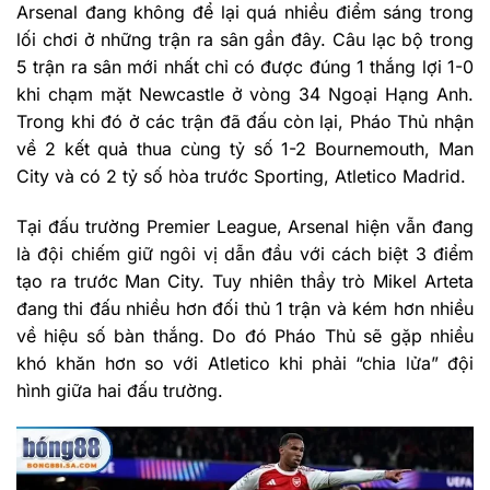
Arsenal đang không để lại quá nhiều điểm sáng trong
lối chơi ở những trận ra sân gần đây. Câu lạc bộ trong
5 trận ra sân mới nhất chỉ có được đúng 1 thắng lợi 1-0
khi chạm mặt Newcastle ở vòng 34 Ngoại Hạng Anh.
Trong khi đó ở các trận đã đấu còn lại, Pháo Thủ nhận
về 2 kết quả thua cùng tỷ số 1-2 Bournemouth, Man
City và có 2 tỷ số hòa trước Sporting, Atletico Madrid.
Tại đấu trường Premier League, Arsenal hiện vẫn đang
là đội chiếm giữ ngôi vị dẫn đầu với cách biệt 3 điểm
tạo ra trước Man City. Tuy nhiên thầy trò Mikel Arteta
đang thi đấu nhiều hơn đối thủ 1 trận và kém hơn nhiều
về hiệu số bàn thắng. Do đó Pháo Thủ sẽ gặp nhiều
khó khăn hơn so với Atletico khi phải “chia lửa” đội
hình giữa hai đấu trường.