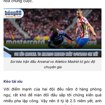
hòa chung cuộc.
Soi kèo trận đấu Arsenal vs Atletico Madrid từ góc độ
chuyên gia
Kèo tài xỉu
Với điểm mạnh của hai đội đều nằm ở hàng phòng
ngự, rất khó để màn đối đầu sắp tới chứng kiến quá
nhiều pha lập công. Vậy nên ở tỷ lệ 2.5 niêm yết, anh