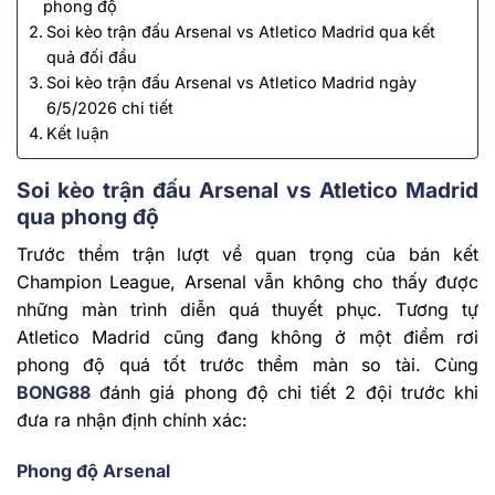
phong độ
Soi kèo trận đấu Arsenal vs Atletico Madrid qua kết
quả đối đầu
Soi kèo trận đấu Arsenal vs Atletico Madrid ngày
6/5/2026 chi tiết
Kết luận
Soi kèo trận đấu Arsenal vs Atletico Madrid
qua phong độ
Trước thềm trận lượt về quan trọng của bán kết
Champion League, Arsenal vẫn không cho thấy được
những màn trình diễn quá thuyết phục. Tương tự
Atletico Madrid cũng đang không ở một điểm rơi
phong độ quá tốt trước thềm màn so tài. Cùng
BONG88
đánh giá phong độ chi tiết 2 đội trước khi
đưa ra nhận định chính xác:
Phong độ Arsenal