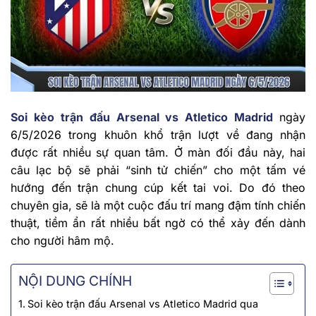
Soi kèo trận đấu Arsenal vs Atletico Madrid
ngày
6/5/2026
trong khuôn khổ trận lượt về đang nhận
được rất nhiều sự quan tâm. Ở màn đối đầu này, hai
câu lạc bộ sẽ phải “sinh tử chiến” cho một tấm vé
hướng đến trận chung cúp kết tai voi. Do đó theo
chuyên gia
, sẽ là một cuộc đấu trí mang đậm tính chiến
thuật, tiềm ẩn rất nhiều bất ngờ có thể xảy đến dành
cho người hâm mộ.
NỘI DUNG CHÍNH
Soi kèo trận đấu Arsenal vs Atletico Madrid qua