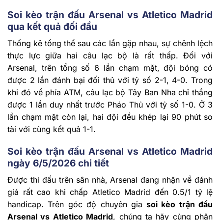
Soi kèo trận đấu Arsenal vs Atletico Madrid
qua kết quả đối đầu
Thống kê tổng thể sau các lần gặp nhau, sự chênh lệch
thực lực giữa hai câu lạc bộ là rất thấp. Đối với
Arsenal, trên tổng số 6 lần chạm mặt, đội bóng có
được 2 lần đánh bại đối thủ với tỷ số 2-1, 4-0. Trong
khi đó về phía ATM, câu lạc bộ Tây Ban Nha chỉ thắng
được 1 lần duy nhất trước Pháo Thủ với tỷ số 1-0. Ở 3
lần chạm mặt còn lại, hai đội đều khép lại 90 phút so
tài với cùng kết quả 1-1.
Soi kèo trận đấu Arsenal vs Atletico Madrid
ngày 6/5/2026 chi tiết
Được thi đấu trên sân nhà, Arsenal đang nhận về đánh
giá rất cao khi chấp Atletico Madrid đến 0.5/1 tỷ lệ
handicap. Trên góc độ chuyên gia
soi kèo trận đấu
Arsenal vs Atletico Madrid
, chúng ta hãy cùng phân