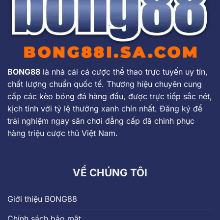
toàn
lực
lượng!
BONG88
là nhà cái cá cược thể thao trực tuyến uy tín,
chất lượng chuẩn quốc tế. Thương hiệu chuyên cung
cấp các kèo bóng đá hàng đầu, được trực tiếp sắc nét,
kịch tính với tỷ lệ thưởng xanh chín nhất. Đăng ký để
trải nghiệm ngay sân chơi đẳng cấp đã chinh phục
hàng triệu cược thủ Việt Nam.
VỀ CHÚNG TÔI
Giới thiệu BONG88
Chính sách bảo mật