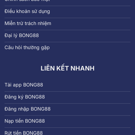
Điều khoản sử dụng
Miễn trừ trách nhiệm
Đại lý BONG88
Câu hỏi thường gặp
LIÊN KẾT NHANH
Tải app BONG88
Đăng ký BONG88
Đăng nhập BONG88
Nạp tiền BONG88
Rút tiền BONG88