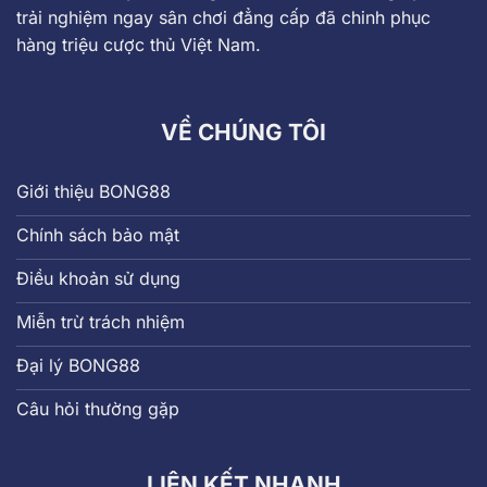
trải nghiệm ngay sân chơi đẳng cấp đã chinh phục
hàng triệu cược thủ Việt Nam.
VỀ CHÚNG TÔI
Giới thiệu BONG88
Chính sách bảo mật
Điều khoản sử dụng
Miễn trừ trách nhiệm
Đại lý BONG88
Câu hỏi thường gặp
LIÊN KẾT NHANH