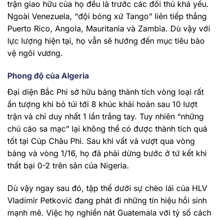
trận giao hữu của họ đều là trước các đối thủ khá yếu.
Ngoài Venezuela, “đội bóng xứ Tango” liên tiếp thắng
Puerto Rico, Angola, Mauritania và Zambia. Dù vậy với
lực lượng hiện tại, họ vẫn sẽ hướng đến mục tiêu bảo
vệ ngôi vương.
Phong độ của Algeria
Đại diện Bắc Phi sở hữu bảng thành tích vòng loại rất
ấn tượng khi bỏ túi tới 8 khúc khải hoàn sau 10 lượt
trận và chỉ duy nhất 1 lần trắng tay. Tuy nhiên “những
chú cáo sa mạc” lại không thể có được thành tích quá
tốt tại Cúp Châu Phi. Sau khi vất vả vượt qua vòng
bảng và vòng 1/16, họ đã phải dừng bước ở tứ kết khi
thất bại 0-2 trên sân của Nigeria.
Dù vậy ngay sau đó, tập thể dưới sự chèo lái của HLV
Vladimir Petković đang phát đi những tín hiệu hồi sinh
mạnh mẽ. Việc họ nghiền nát Guatemala với tỷ số cách