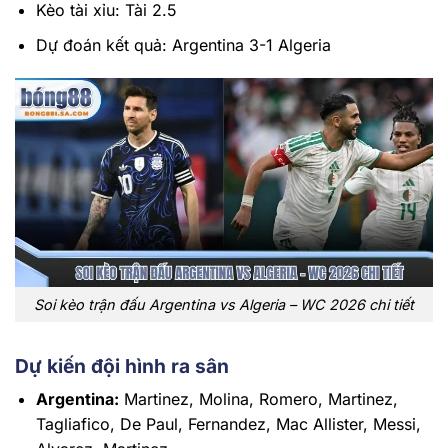
Kèo tài xỉu: Tài 2.5
Dự đoán kết quả: Argentina 3-1 Algeria
Soi kèo trận đấu Argentina vs Algeria – WC 2026 chi tiết
Dự kiến đội hình ra sân
Argentina:
Martinez, Molina, Romero, Martinez,
Tagliafico, De Paul, Fernandez, Mac Allister, Messi,