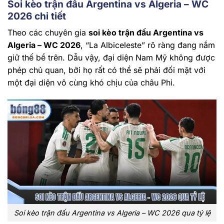
Soi kèo trận đấu Argentina vs Algeria – WC
2026 chi tiết
Theo các chuyên gia
soi kèo trận đấu Argentina vs
Algeria – WC 2026
, “La Albiceleste” rõ ràng đang nắm
giữ thế bề trên. Dẫu vậy, đại diện Nam Mỹ không được
phép chủ quan, bởi họ rất có thể sẽ phải đối mặt với
một đại diện vô cùng khó chịu của châu Phi.
Soi kèo trận đấu Argentina vs Algeria – WC 2026 qua tỷ lệ