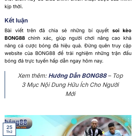
kịp thời.
Kết luận
Bài viết trên đã chia sẻ những bí quyết
soi kèo
BONG88
chính xác, giúp người chơi nâng cao khả
năng cá cược bóng đá hiệu quả. Đừng quên truy cập
website của BONG88 để trải nghiệm những trận đấu
bóng đá trực tuyến hấp dẫn ngay hôm nay.
Xem thêm:
Hướng Dẫn BONG88
– Top
3 Mục Nội Dung Hữu Ích Cho Người
Mới
25
Th2