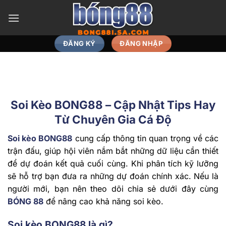
Bỏ
qua
nội
dung
ĐĂNG KÝ
ĐĂNG NHẬP
Soi Kèo BONG88 – Cập Nhật Tips Hay
Từ Chuyên Gia Cá Độ
Soi kèo BONG88
cung cấp thông tin quan trọng về các
trận đấu, giúp hội viên nắm bắt những dữ liệu cần thiết
để dự đoán kết quả cuối cùng. Khi phân tích kỹ lưỡng
sẽ hỗ trợ bạn đưa ra những dự đoán chính xác. Nếu là
người mới, bạn nên theo dõi chia sẻ dưới đây cùng
BÓNG 88
để nâng cao khả năng soi kèo.
Soi kèo BONG88 là gì?