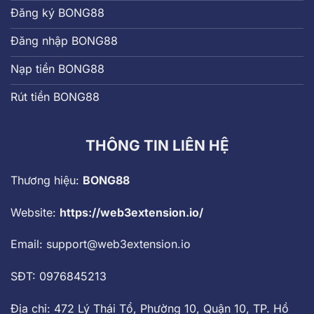
Đăng ký BONG88
Đăng nhập BONG88
Nạp tiền BONG88
Rút tiền BONG88
THÔNG TIN LIÊN HỆ
Thương hiệu:
BONG88
Website:
https://web3extension.io/
Email:
support@web3extension.io
SĐT:
0976845213
Địa chỉ: 472 Lý Thái Tổ, Phường 10, Quận 10, TP. Hồ